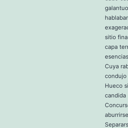
galantuo
hablaban
exagerad
sitio fi
capa ter
esencias
Cuya rab
condujo 
Hueco si
candida 
Concurso
aburrirs
Separars