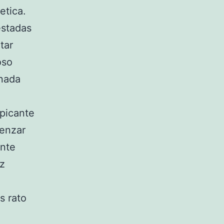
etica.
estadas
tar
oso
onada
picante
menzar
ante
ez
s rato