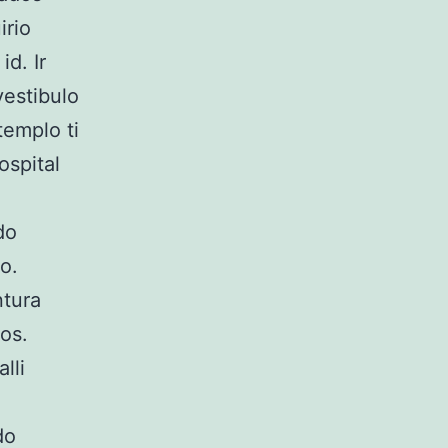
irio
d. Ir
vestibulo
templo ti
ospital
do
o.
ntura
os.
lli
do