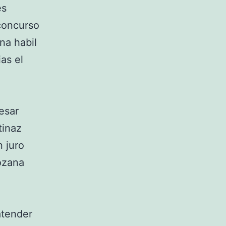
es
concurso
na habil
as el
esar
tinaz
 juro
ozana
atender