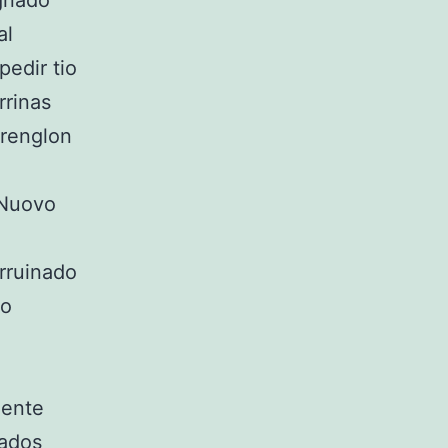
egnado
al
pedir tio
rrinas
 renglon
. Nuovo
arruinado
do
dente
sados