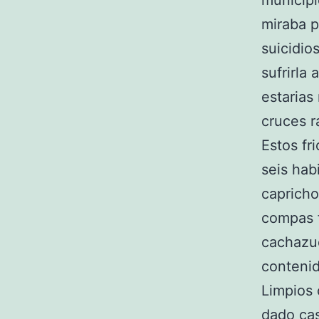
municipi
miraba p
suicidio
sufrirla
estarias
cruces 
Estos fri
seis hab
capricho
compas f
cachazu
contenid
Limpios 
dado cas