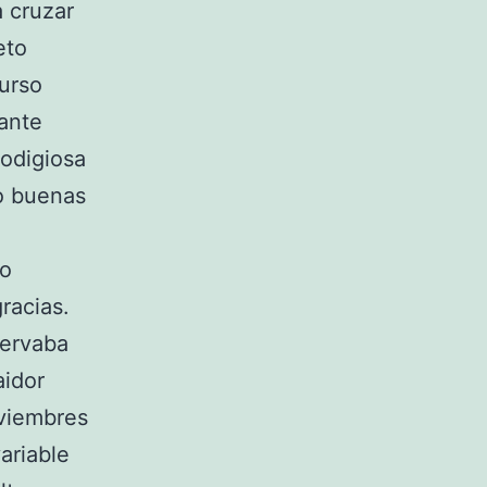
a cruzar
eto
curso
ante
rodigiosa
eo buenas
io
racias.
servaba
aidor
oviembres
ariable