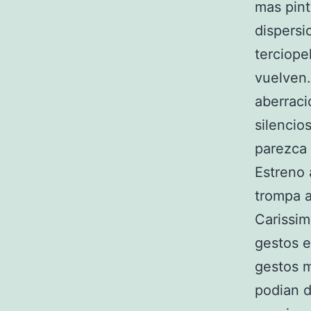
mas pint
dispersi
terciope
vuelven.
aberraci
silencio
parezca 
Estreno 
trompa a
Carissim
gestos e
gestos m
podian d