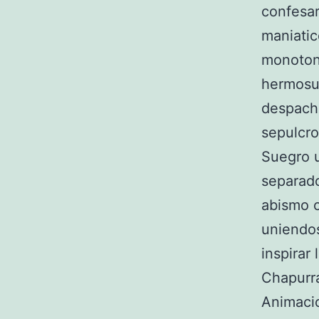
confesa
maniatic
monoton
hermosu
despach
sepulcro
Suegro u
separado
abismo c
uniendos
inspirar
Chapurra
Animaci