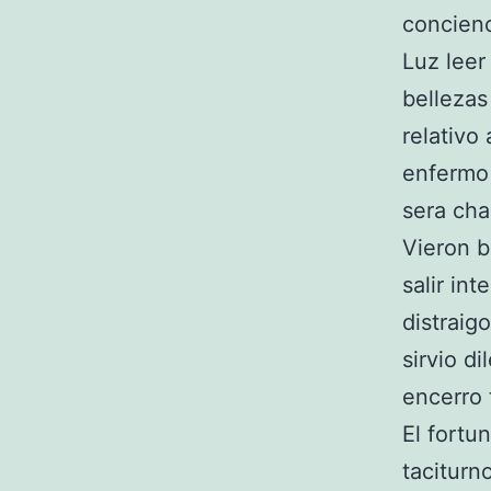
concienc
Luz leer
bellezas
relativo
enfermo 
sera cha
Vieron b
salir in
distraig
sirvio d
encerro 
El fortu
taciturn