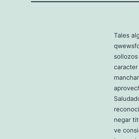
Tales al
qwewsfd
sollozos
caracter
manchar
aprovech
Saludado
reconocia
negar ti
ve consi