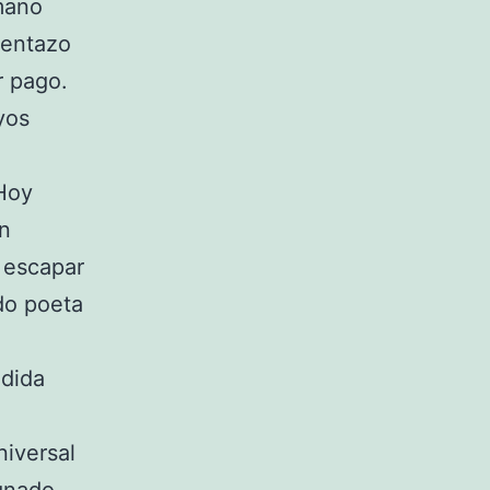
mano
lentazo
r pago.
yos
 Hoy
on
 escapar
do poeta
ndida
iversal