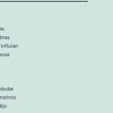
ie.
bras
influian
posa
a dudar
nstinto
ijo