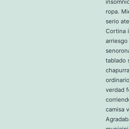
insomni
ropa. Mi
serio at
Cortina 
arriesgo
senorona
tablado 
chapurra
ordinari
verdad f
corriend
camisa v
Agradaba